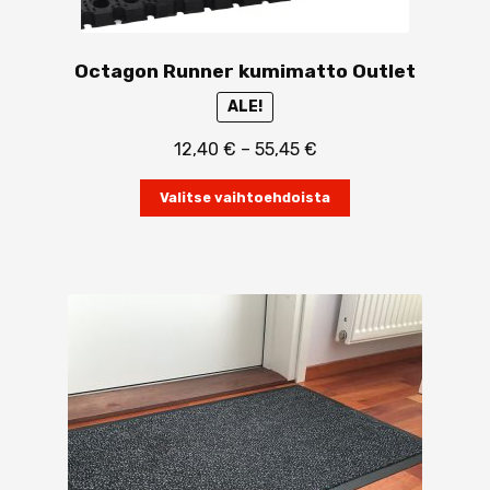
Octagon Runner kumimatto Outlet
ALE!
Hintaluokka:
12,40
€
–
55,45
€
12,40 €
Tällä
-
Valitse vaihtoehdoista
tuotteella
55,45 €
on
useampi
muunnelma.
Voit
tehdä
valinnat
tuotteen
sivulla.