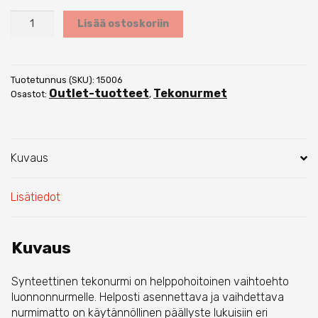
Tekonurmi
Lisää ostoskoriin
Fashion
määrä
Tuotetunnus (SKU):
15006
Outlet-tuotteet
Tekonurmet
Osastot:
,
Kuvaus
Lisätiedot
Kuvaus
Synteettinen tekonurmi on helppohoitoinen vaihtoehto
luonnonnurmelle. Helposti asennettava ja vaihdettava
nurmimatto on käytännöllinen päällyste lukuisiin eri