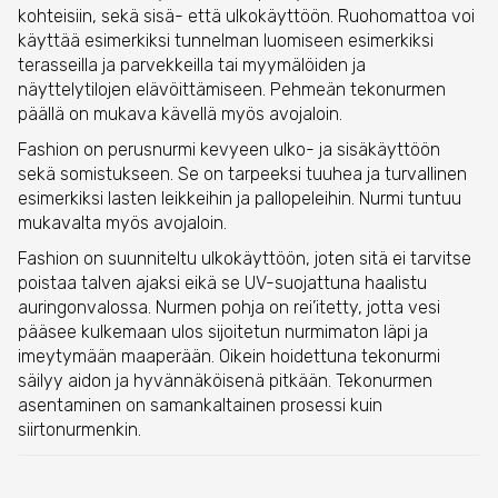
kohteisiin, sekä sisä- että ulkokäyttöön. Ruohomattoa voi
käyttää esimerkiksi tunnelman luomiseen esimerkiksi
terasseilla ja parvekkeilla tai myymälöiden ja
näyttelytilojen elävöittämiseen. Pehmeän tekonurmen
päällä on mukava kävellä myös avojaloin.
Fashion on perusnurmi kevyeen ulko- ja sisäkäyttöön
sekä somistukseen. Se on tarpeeksi tuuhea ja turvallinen
esimerkiksi lasten leikkeihin ja pallopeleihin. Nurmi tuntuu
mukavalta myös avojaloin.
Fashion on suunniteltu ulkokäyttöön, joten sitä ei tarvitse
poistaa talven ajaksi eikä se UV-suojattuna haalistu
auringonvalossa. Nurmen pohja on rei’itetty, jotta vesi
pääsee kulkemaan ulos sijoitetun nurmimaton läpi ja
imeytymään maaperään. Oikein hoidettuna tekonurmi
säilyy aidon ja hyvännäköisenä pitkään. Tekonurmen
asentaminen on samankaltainen prosessi kuin
siirtonurmenkin.