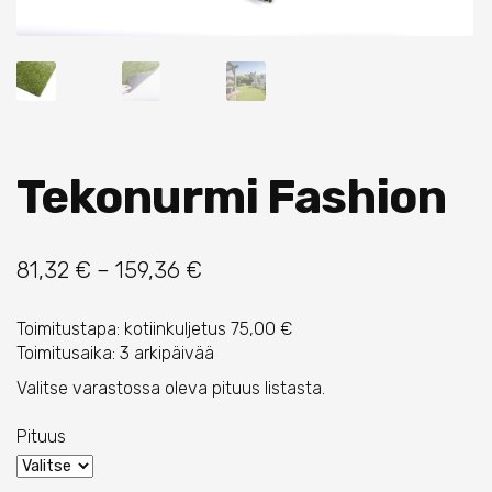
Tekonurmi Fashion
Hintaluokka:
81,32
€
–
159,36
€
81,32 €
Toimitustapa: kotiinkuljetus 75,00 €
-
Toimitusaika: 3 arkipäivää
159,36 €
Valitse varastossa oleva pituus listasta.
Pituus