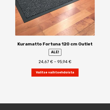
Kuramatto Fortuna 120 cm Outlet
ALE!
Hintaluokka:
24,67
€
–
95,94
€
24,67 €
Tällä
-
Valitse vaihtoehdoista
tuotteella
95,94 €
on
useampi
muunnelma.
Voit
tehdä
valinnat