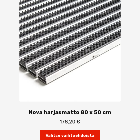
Voit
tehdä
valinnat
tuotteen
sivulla.
Nova harjasmatto 80 x 50 cm
178,20
€
Tällä
Valitse vaihtoehdoista