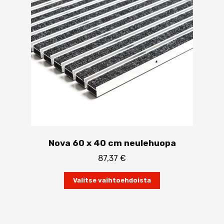
Nova 60 x 40 cm neulehuopa
87,37
€
Tällä
Valitse vaihtoehdoista
tuotteella
on
useampi
muunnelma.