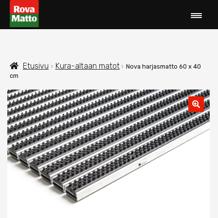
Siirry
Siirry
V
navigointiin
sisältöön
a
l
i
Etusivu
k
k
o
Laajen
Tuotteet
Etusivu
Kura-altaan matot
Nova harjasmatto 60 x 40
alemma
cm
tason
Outlet-tuotteet
valikko
Tietoa meistä
Ohjeet
Yhteystiedot