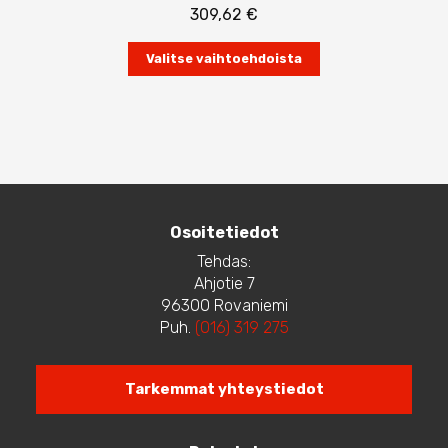
309,62
€
Tällä
Valitse vaihtoehdoista
tuotteella
on
useampi
muunnelma.
Voit
tehdä
valinnat
tuotteen
Osoitetiedot
sivulla.
Tehdas:
Ahjotie 7
96300 Rovaniemi
Puh.
(016) 319 275
Tarkemmat yhteystiedot