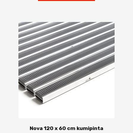
tuotteella
on
useampi
muunnelma.
Voit
tehdä
valinnat
tuotteen
sivulla.
Nova 120 x 60 cm kumipinta