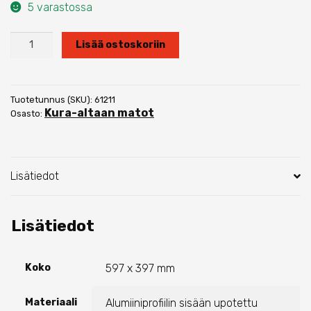
5 varastossa
Nova
Lisää ostoskoriin
harjasmatto
60
x
40
Tuotetunnus (SKU):
61211
Kura-altaan matot
cm
Osasto:
määrä
Lisätiedot
Lisätiedot
Koko
597 x 397 mm
Materiaali
Alumiiniprofiilin sisään upotettu