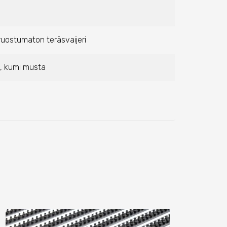
 ruostumaton teräsvaijeri
t, kumi musta