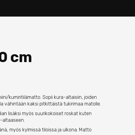
40 cm
ni/kumiritilämatto. Sopii kura-altaisiin, joiden
a vähintään kaksi pitkittäistä tukirimaa matolle.
ian lisäksi myös suurikokoiset roskat kuten
-altaaseen.
ä, myös kylmissä tiloissa ja ulkona. Matto