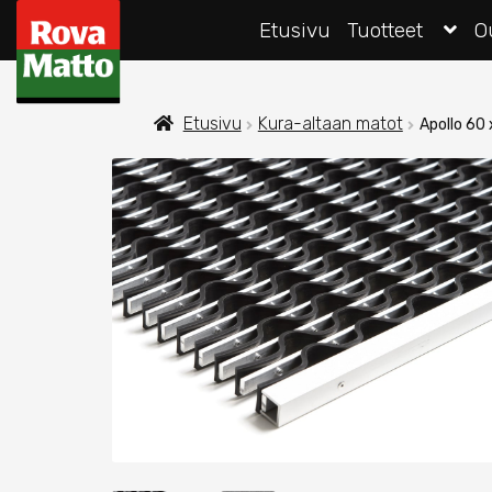
Siirry
Siirry
Etusivu
Tuotteet
O
navigointiin
sisältöön
Etusivu
Kura-altaan matot
Apollo 60