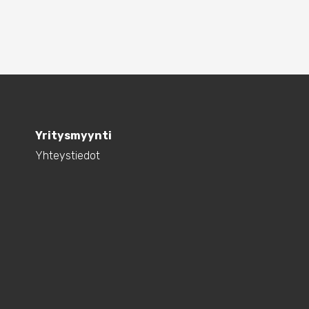
useampi
muunnelma.
Voit
tehdä
valinnat
tuotteen
sivulla.
Yritysmyynti
Yhteystiedot