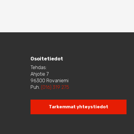
useampi
muunnelma.
Voit
tehdä
valinnat
tuotteen
sivulla.
Osoitetiedot
Tehdas:
Ahjotie 7
96300 Rovaniemi
Puh.
(016) 319 275
Tarkemmat yhteystiedot