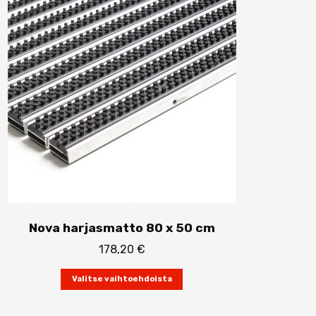
Nova harjasmatto 80 x 50 cm
178,20
€
Tällä
Valitse vaihtoehdoista
tuotteella
on