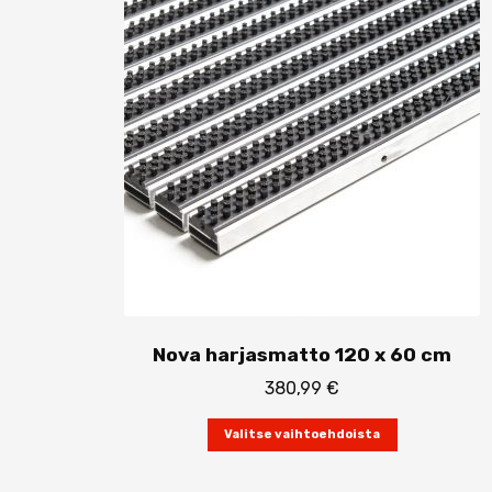
Nova harjasmatto 120 x 60 cm
380,99
€
Tällä
Valitse vaihtoehdoista
tuotteella
on