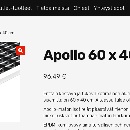
utlet-tuotteet
Tietoa meistä
Ohjeet
Yhteystiedot
 x 40 cm
Apollo 60 x 
96,49
€
Erittäin kestävä ja tukeva kotimainen alumii
sisämitta on 60 x 40 cm. Altaassa tulee oll
Apollo-maton isot reiät päästävät hienon l
hiekoituskivet putoamaan maton läpi kura
EPDM-kumi pysyy aina turvallisen pehmeän